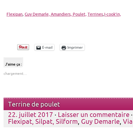
Flexipan
,
Guy Demarle,
Amandiers,
Poulet,
Terrines
,
I-cook’in,
E-mail
Imprimer
J’aime ça :
chargement…
Terrine de poulet
22. juillet 2017
·
Laisser un commentaire
·
Flexipat, Silpat, Silform
,
Guy Demarle
,
Vi