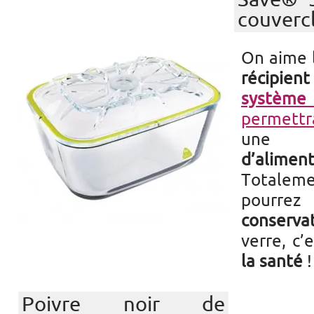
couverc
On aime 
récipient
systèm
permettr
une
gra
d’alime
Totalem
pourrez 
conserva
verre, c’
la santé
Poivre noir de