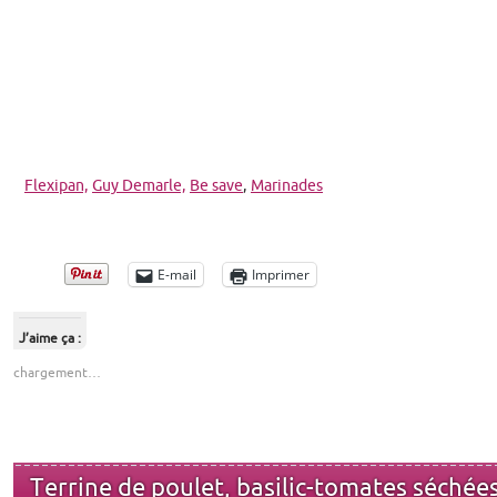
Flexipan,
Guy Demarle,
Be save
,
Marinades
E-mail
Imprimer
J’aime ça :
chargement…
Terrine de poulet, basilic-tomates séchée