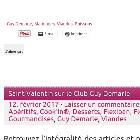
Guy Demarle
,
Marinades
,
Viandes
,
Poissons
E-mail
Imprimer
J’aime ça :
Saint Valentin sur le Club Guy Demarle
12. février 2017
·
Laisser un commentaire
Apéritifs
,
Cook'in®
,
Desserts
,
Flexipan, Fl
Gourmandises
,
Guy Demarle
,
Viandes
Retrouvez l’intégralité des articles et