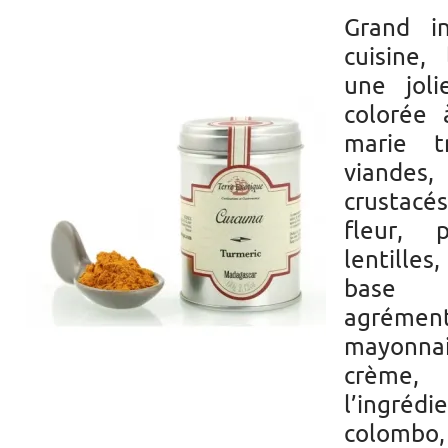
Grand i
cuisine,
une jol
colorée 
marie t
viandes,
crustacé
fleur,
lentilles
base 
agrémen
mayonna
crème, 
l’ingréd
colombo, 