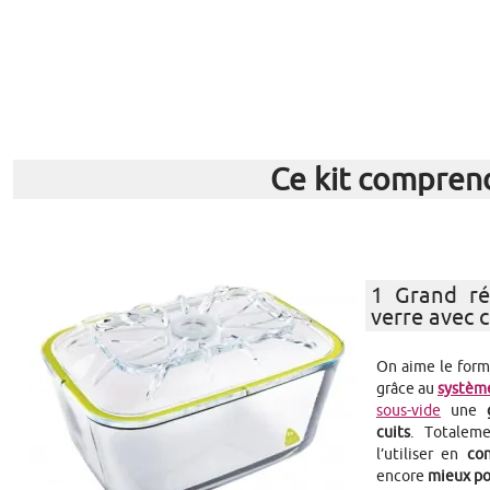
Ce kit compren
1 Grand ré
verre avec 
On aime le for
grâce au
systèm
sous-vide
une
g
cuits
. Totale
l’utiliser en
con
encore
mieux po