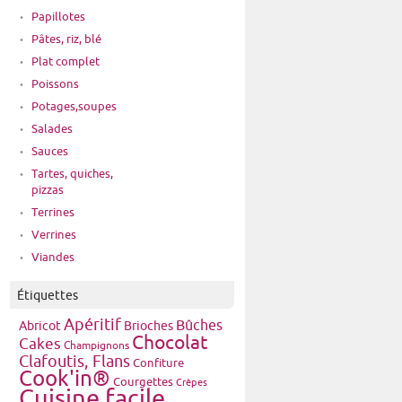
Papillotes
Pâtes, riz, blé
Plat complet
Poissons
Potages,soupes
Salades
Sauces
Tartes, quiches,
pizzas
Terrines
Verrines
Viandes
Étiquettes
Apéritif
Bûches
Brioches
Abricot
Chocolat
Cakes
Champignons
Clafoutis, Flans
Confiture
Cook'in®
Courgettes
Crêpes
Cuisine facile