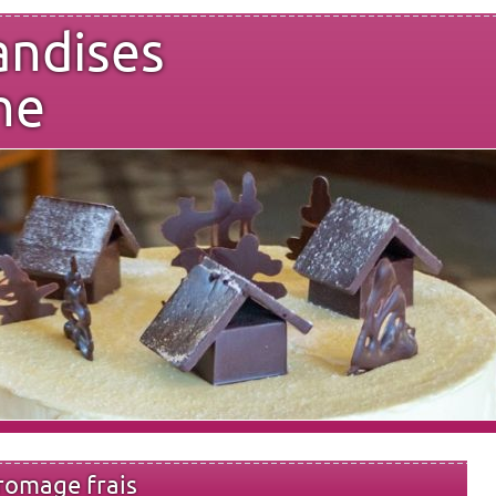
andises
ne
fromage frais