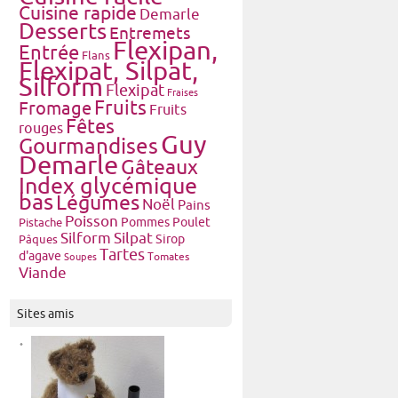
Cuisine rapide
Demarle
Desserts
Entremets
Flexipan,
Entrée
Flans
Flexipat, Silpat,
Silform
Flexipat
Fraises
Fruits
Fromage
Fruits
Fêtes
rouges
Guy
Gourmandises
Demarle
Gâteaux
Index glycémique
bas
Légumes
Noël
Pains
Poisson
Pommes
Poulet
Pistache
Silform
Silpat
Pâques
Sirop
Tartes
d'agave
Tomates
Soupes
Viande
Sites amis