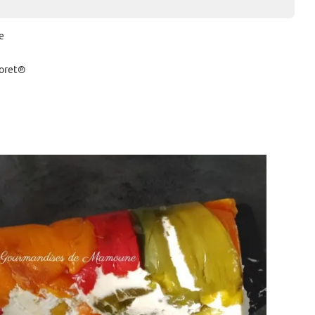
e
Moret®