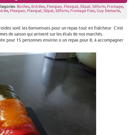
ategories:
Bûches
,
Entrées
,
Flexipan, Flexipat, Silpat, Silform
,
Fromage
,
ntrée
,
Flexipan, Flexipat, Silpat, Silform
,
Fromage frais
,
Guy Demarle
,
s froides sont les bienvenues pour un repas tout en fraîcheur. C’est
mes de saison qui arrivent sur les étals de nos marchés.
rée pour 15 personnes environ o un repas pour 8; à accompagner