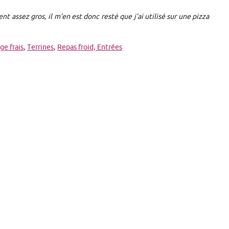
ent assez gros, il m’en est donc resté que j’ai utilisé sur une pizza
e frais
,
Terrines
,
Repas froid,
Entrées