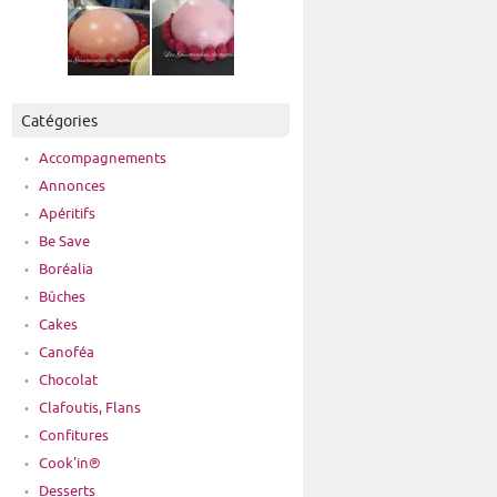
Catégories
Accompagnements
Annonces
Apéritifs
Be Save
Boréalia
Bûches
Cakes
Canoféa
Chocolat
Clafoutis, Flans
Confitures
Cook'in®
Desserts