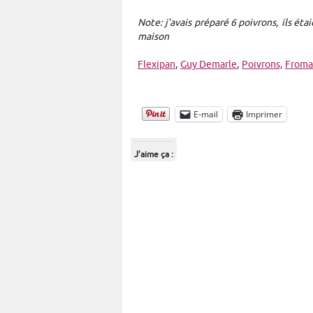
Note: j’avais préparé 6 poivrons, ils étai
maison
Flexipan
,
Guy Demarle
,
Poivrons,
Fromag
E-mail
Imprimer
J’aime ça :