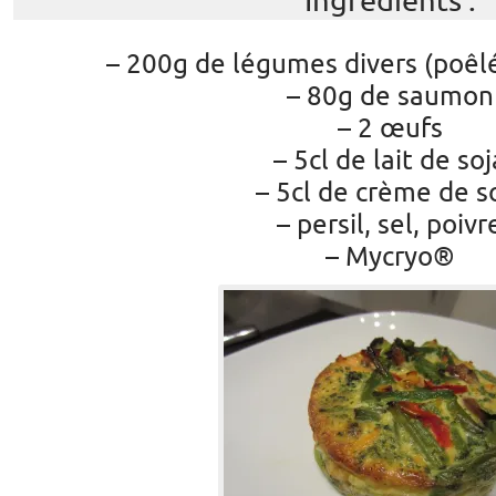
Ingrédients :
– 200g de légumes divers (poêlé
– 80g de saumon
– 2 œufs
– 5cl de lait de soj
– 5cl de crème de s
– persil, sel, poivr
– Mycryo®