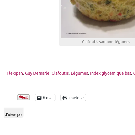
Clafoutis saumon-légumes
Flexipan
,
Guy Demarle
,
Clafoutis
,
Légumes
,
Index glycémique bas
,
E-mail
Imprimer
J’aime ça :