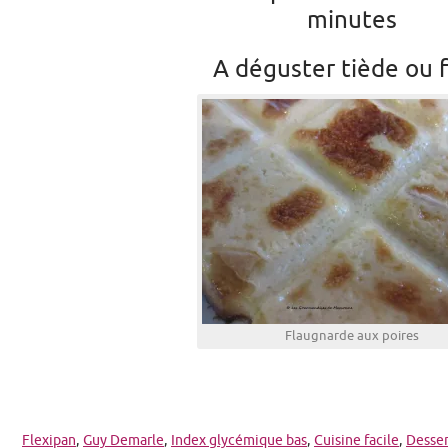
minutes
A déguster tiède ou f
Flaugnarde aux poires
Flexipan
,
Guy Demarle
,
Index glycémique bas
,
Cuisine facile
,
Desser