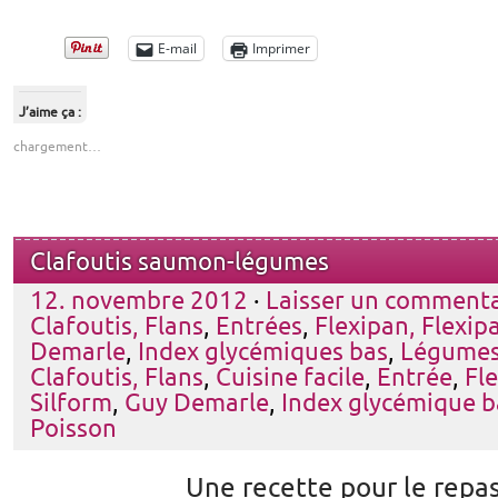
E-mail
Imprimer
J’aime ça :
chargement…
Clafoutis saumon-légumes
12. novembre 2012
·
Laisser un commenta
Clafoutis, Flans
,
Entrées
,
Flexipan, Flexipa
Demarle
,
Index glycémiques bas
,
Légume
Clafoutis, Flans
,
Cuisine facile
,
Entrée
,
Fle
Silform
,
Guy Demarle
,
Index glycémique b
Poisson
Une recette pour le repas