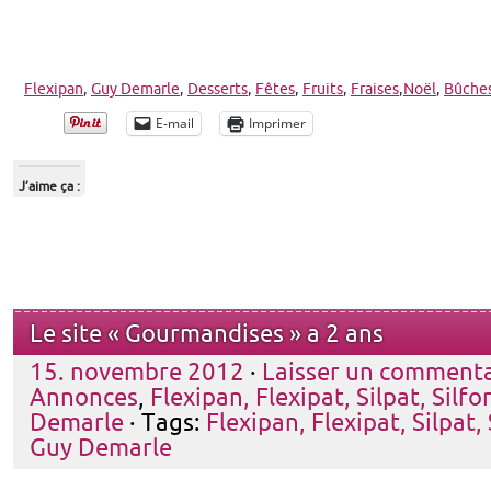
Flexipan
,
Guy Demarle
,
Desserts
,
Fêtes
,
Fruits
,
Fraises
,
Noël
,
Bûche
E-mail
Imprimer
J’aime ça :
Le site « Gourmandises » a 2 ans
15. novembre 2012
·
Laisser un commenta
Annonces
,
Flexipan, Flexipat, Silpat, Silf
Demarle
· Tags:
Flexipan, Flexipat, Silpat,
Guy Demarle