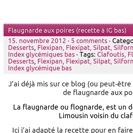
Flaugnarde aux poires (recette à IG bas)
15. novembre 2012
·
5 comments
· Catego
Desserts
,
Flexipan, Flexipat, Silpat, Silfor
Index glycémiques bas
· Tags:
Clafoutis, F
Desserts
,
Flexipan, Flexipat, Silpat, Silfor
Index glycémique bas
J’ai déjà mis sur ce blog (ou peut-être
de flaugnarde aux poi
La flaugnarde ou flognarde, est un d
Limousin voisin du claf
Ici j’ai adapté la recette pour en fair