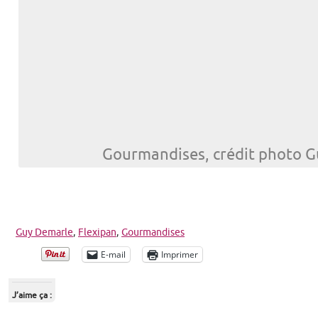
Gourmandises, crédit photo 
Guy Demarle
,
Flexipan
,
Gourmandises
E-mail
Imprimer
J’aime ça :