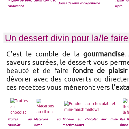
Mignon de porc, citron confit et
Tajine d
Joues de lotte coco-pistache
cardamone
lapin
Un dessert divin pour la/le fai
C’est le comble de la
gourmandise
…
saveurs sucrées, le dessert vous permet
beauté et de faire
fondre de plaisir
dévorer avec des couverts ou directe
ces recettes vous mèneront vers
l’ext
Truffes au
Macarons au
Fondue au chocolat aux mini-
Iles f
chocolat
citron
marshmallows
fraise