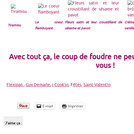
Le coeur
Fleurs satin et leur croustillant de
Crè
Tiramisu
flamboyant
sésame et pavot
vanill
Avec tout ça, le coup de foudre ne pe
vous !
Flexipan
,
Guy Demarle
,
i-Cook’in
, F
êtes,
Saint-Valentin
E-mail
Imprimer
J’aime ça :