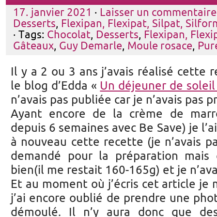
17. janvier 2021
·
Laisser un commentaire
Desserts
,
Flexipan, Flexipat, Silpat, Silfor
· Tags:
Chocolat
,
Desserts
,
Flexipan, Flexi
Gâteaux
,
Guy Demarle
,
Moule rosace
,
Pur
Il y a 2 ou 3 ans j’avais réalisé cette
le blog d’Edda «
Un déjeuner de soleil
n’avais pas publiée car je n’avais pas p
Ayant encore de la crème de marr
depuis 6 semaines avec Be Save) je l’ai 
à nouveau cette recette (je n’avais pa
demandé pour la préparation mais c
bien(il me restait 160-165g) et je n’ava
Et au moment où j’écris cet article j
j’ai encore oublié de prendre une pho
démoulé. Il n’y aura donc que de