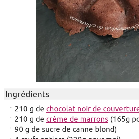
Ingrédients
210 g de
chocolat noir de couvertur
210 g de
crème de marrons
(165g po
90 g de sucre de canne blond)