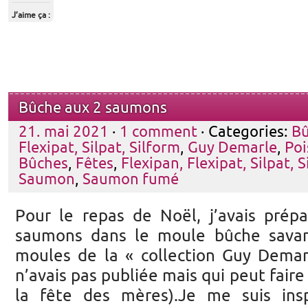
J’aime ça :
Bûche aux 2 saumons
21. mai 2021
·
1 comment
· Categories:
Bû
Flexipat, Silpat, Silform
,
Guy Demarle
,
Poi
Bûches
,
Fêtes
,
Flexipan, Flexipat, Silpat, 
Saumon
,
Saumon fumé
Pour le repas de Noël, j’avais pré
saumons dans le moule bûche savari
moules de la « collection Guy Demarl
n’avais pas publiée mais qui peut faire
la fête des mères).Je me suis insp