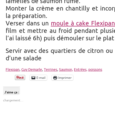
lamelles de saumon fumé.
Monter la crème en chantilly et inco
la préparation.
Verser dans un
moule à cake Flexipan
film et mettre au froid pendant plusi
l’ai laissé 6h) puis démouler sur le plat
Servir avec des quartiers de citron 
d’une salade
Flexipan
,
Guy Demarle
,
Terrines
,
Saumon,
Entrées,
poissons
E-mail
Imprimer
J’aime ça :
chargement…