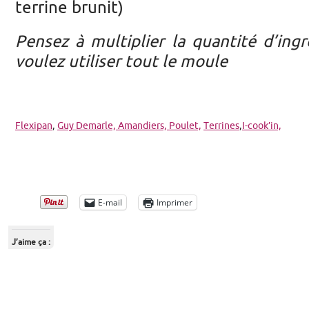
terrine brunit)
Pensez à multiplier la quantité d’ingr
voulez utiliser tout le moule
Flexipan
,
Guy Demarle,
Amandiers,
Poulet,
Terrines
,
I-cook’in,
E-mail
Imprimer
J’aime ça :