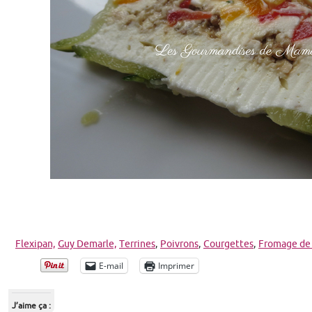
Flexipan,
Guy Demarle,
Terrines
,
Poivrons
,
Courgettes
,
Fromage de
E-mail
Imprimer
J’aime ça :