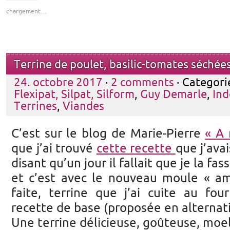
chargement…
Terrine de poulet, basilic-tomates séchée
24. octobre 2017
·
2 comments
· Categori
Flexipat, Silpat, Silform
,
Guy Demarle
,
Ind
Terrines
,
Viandes
C’est sur le blog de Marie-Pierre
« A 
que j’ai trouvé
cette recette
que j’ava
disant qu’un jour il fallait que je la fas
et c’est avec le nouveau moule « ama
faite, terrine que j’ai cuite au fou
recette de base (proposée en alternat
Une terrine délicieuse, goûteuse, moe