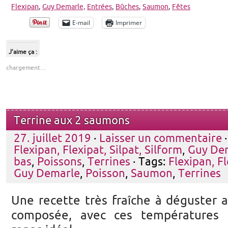
Flexipan
,
Guy Demarle,
Entrées
,
Bûches
,
Saumon
,
Fêtes
E-mail
Imprimer
J’aime ça :
chargement…
Terrine aux 2 saumons
27. juillet 2019
·
Laisser un commentaire
·
Flexipan, Flexipat, Silpat, Silform
,
Guy De
bas
,
Poissons
,
Terrines
· Tags:
Flexipan, Fl
Guy Demarle
,
Poisson
,
Saumon
,
Terrines
Une recette très fraîche à déguster 
composée, avec ces températures ca