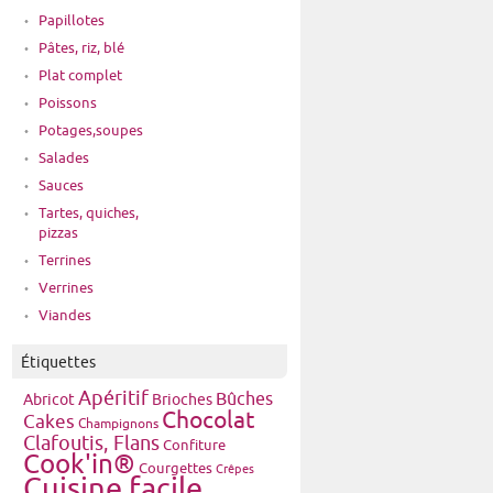
Papillotes
Pâtes, riz, blé
Plat complet
Poissons
Potages,soupes
Salades
Sauces
Tartes, quiches,
pizzas
Terrines
Verrines
Viandes
Étiquettes
Apéritif
Bûches
Brioches
Abricot
Chocolat
Cakes
Champignons
Clafoutis, Flans
Confiture
Cook'in®
Courgettes
Crêpes
Cuisine facile