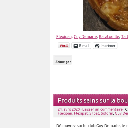
Flexipan,
Guy Demarle
,
Ratatouille
,
Tar
E-mail
Imprimer
J’aime ça :
Produits sains sur la b
24. avril 2020
·
Laisser un commentaire
· C
Flexipan, Flexipat, Silpat, Silform
,
Guy De
Découvrez sur le club Guy Demarle, le 