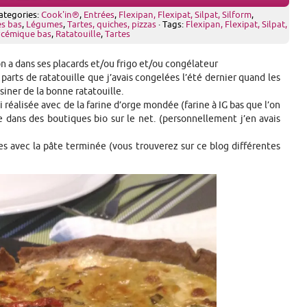
ategories:
Cook'in®
,
Entrées
,
Flexipan, Flexipat, Silpat, Silform
,
s bas
,
Légumes
,
Tartes, quiches, pizzas
· Tags:
Flexipan, Flexipat, Silpat,
ycémique bas
,
Ratatouille
,
Tartes
n a dans ses placards et/ou frigo et/ou congélateur
 parts de ratatouille que j’avais congelées l’été dernier quand les
iner de la bonne ratatouille.
ai réalisée avec de la farine d’orge mondée (farine à IG bas que l’on
 dans des boutiques bio sur le net. (personnellement j’en avais
rtes avec la pâte terminée (vous trouverez sur ce blog différentes