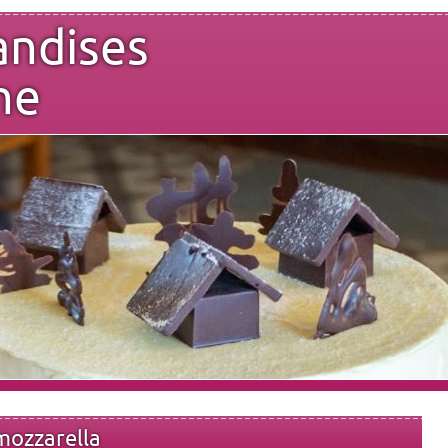
andises
ne
 mozzarella