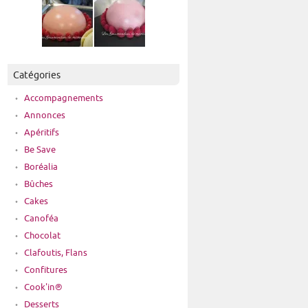
Catégories
Accompagnements
Annonces
Apéritifs
Be Save
Boréalia
Bûches
Cakes
Canoféa
Chocolat
Clafoutis, Flans
Confitures
Cook'in®
Desserts