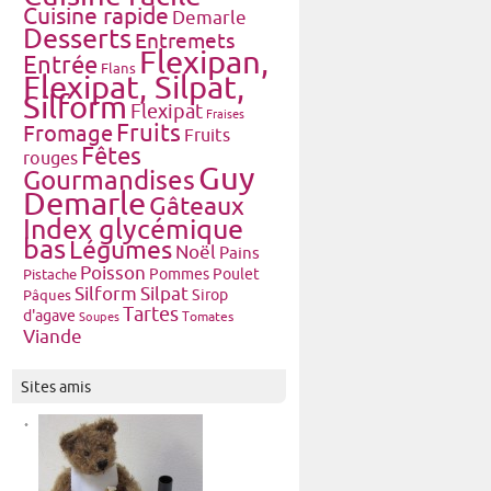
Cuisine rapide
Demarle
Desserts
Entremets
Flexipan,
Entrée
Flans
Flexipat, Silpat,
Silform
Flexipat
Fraises
Fruits
Fromage
Fruits
Fêtes
rouges
Guy
Gourmandises
Demarle
Gâteaux
Index glycémique
bas
Légumes
Noël
Pains
Poisson
Pommes
Poulet
Pistache
Silform
Silpat
Pâques
Sirop
Tartes
d'agave
Tomates
Soupes
Viande
Sites amis