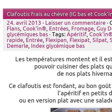
Clafoutis frais au chèvre (IG bas et Cook’i
24. avril 2013
·
Laisser un commentaire
· 
Flans
,
Cook'in®
,
Entrées
,
Fromage
,
Guy D
glycémiques bas
· Tags:
Apéritif
,
Cook'in
rapide
,
Entrée
,
Flexipan, Flexipat, Silpat, 
Demarle
,
Index glycémique bas
Les températures montent et il es
pouvoir cuisiner des plats q
de nos plats hivern
Ce clafoutis est fondant, au bon goût 
l’apéritif en petits 
ou en version plat avec une salade 