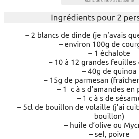
Blanc de dinde à l'italienne
Ingrédients pour 2 per
– 2 blancs de dinde (je n’avais q
– environ 100g de cour
– 1 échalote
– 10 à 12 grandes feuilles 
– 40g de quinoa
– 15g de parmesan (fraîche
– 1 c à s d’amandes en
– 1 c à s de sésam
– 5cl de bouillon de volaille (j’ai cu
bouillon)
– huile d’olive ou My
– sel, poivre