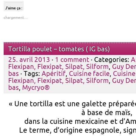
J’aime ça :
chargement…
Tortilla poulet – tomates ( IG bas)
25. avril 2013
·
1 comment
· Categories:
A
Flexipan, Flexipat, Silpat, Silform
,
Guy De
bas
· Tags:
Apéritif
,
Cuisine facile
,
Cuisine
Flexipan, Flexipat, Silpat, Silform
,
Guy De
bas
,
Mycryo®
« Une tortilla est une
galette
préparée
à base de
maïs
,
dans la
cuisine
mexicaine
et d’
Am
Le terme, d’origine
espagnole
, sig