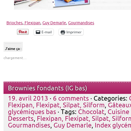
Brioches
,
Flexipan
,
Guy Demarle
,
Gourmandises
E-mail
Imprimer
J’aime ça :
chargement…
Brownies fondants (IG bas)
19. avril 2013
·
6 comments
· Categories:
Flexipan, Flexipat, Silpat, Silform
,
Gâteau
glycémiques bas
· Tags:
Chocolat
,
Cuisine 
Desserts
,
Flexipan, Flexipat, Silpat, Silfor
Gourmandises
,
Guy Demarle
,
Index glycé