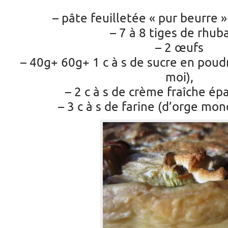
– pâte feuilletée « pur beurre
– 7 à 8 tiges de rhub
– 2 œufs
– 40g+ 60g+ 1 c à s de sucre en poud
moi),
– 2 c à s de crème fraîche ép
– 3 c à s de farine (d’orge mo