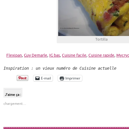
Tortilla
Flexipan
,
Guy Demarle
,
IG bas
,
Cuisine facile
,
Cuisine rapide
,
Mycry
Inspiration : un vieux numéro de Cuisine actuelle
E-mail
Imprimer
J’aime ça :
chargement…