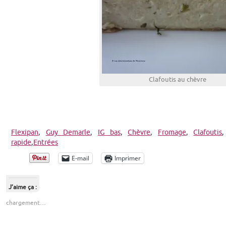
Clafoutis au chèvre
Flexipan
,
Guy Demarle
,
IG bas
,
Chèvre
,
Fromage
,
Clafoutis
rapide
,
Entrées
E-mail
Imprimer
J’aime ça :
chargement…