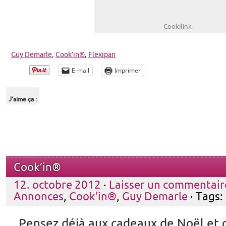
Cookilink
Guy Demarle
,
Cook’in®
,
Flexipan
E-mail
Imprimer
J’aime ça :
Cook’in®
12. octobre 2012
·
Laisser un commentair
Annonces
,
Cook'in®
,
Guy Demarle
· Tags:
Pensez déjà aux cadeaux de Noël et o