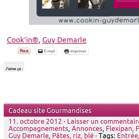
Cook’in®
,
Guy Demarle
E-mail
Imprimer
J’aime ça :
Cadeau site Gourmandises
11. octobre 2012
·
Laisser un commentair
Accompagnements
,
Annonces
,
Flexipan, F
Guy Demarle
,
Pâtes, riz, blé
· Tags:
Entrée