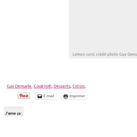
Lemon curd, crédit photo Guy Dema
Guy Demarle
,
Cook’in®
,
Desserts
,
Citron
,
E-mail
Imprimer
J’aime ça :