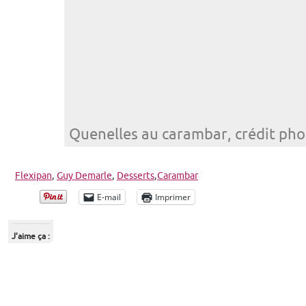
Quenelles au carambar, crédit ph
Flexipan
,
Guy Demarle
,
Desserts
,
Carambar
E-mail
Imprimer
J’aime ça :