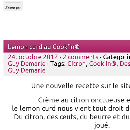
J’aime ça :
Lemon curd au Cook’in®
24. octobre 2012
·
2 comments
· Categori
Guy Demarle
· Tags:
Citron
,
Cook'in®
,
Des
Guy Demarle
Une nouvelle recette sur le si
Crème au citron onctueuse e
le lemon curd nous vient tout droit
Du citron, des œufs, du beurre et du
joué.