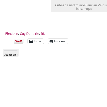
Cubes de risotto moelleux au Velou
balsamique
Flexipan
,
Guy Demarle
,
Riz
E-mail
Imprimer
J’aime ça :