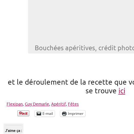
Bouchées apéritives, crédit pho
et le déroulement de la recette que 
se trouve
ici
Flexipan
,
Guy Demarle
,
Apéritif
,
Fêtes
E-mail
Imprimer
J’aime ça :