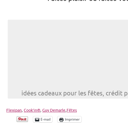
idées cadeaux pour les fêtes, crédit
Flexipan
,
Cook’in®
,
Guy Demarle
,
Fêtes
E-mail
Imprimer