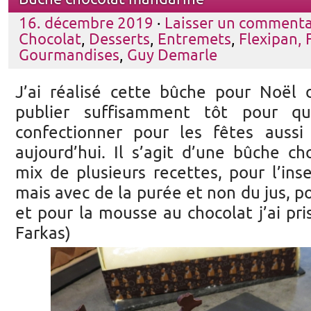
16. décembre 2019
·
Laisser un commenta
Chocolat
,
Desserts
,
Entremets
,
Flexipan, 
Gourmandises
,
Guy Demarle
J’ai réalisé cette bûche pour Noël d
publier suffisamment tôt pour qu
confectionner pour les fêtes aussi
aujourd’hui. Il s’agit d’une bûche c
mix de plusieurs recettes, pour l’in
mais avec de la purée et non du jus, po
et pour la mousse au chocolat j’ai pri
Farkas)