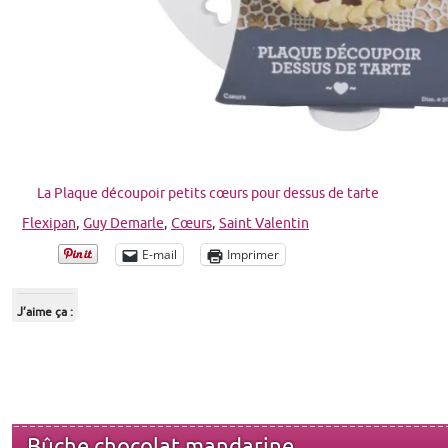
La Plaque découpoir petits cœurs pour dessus de tarte
Flexipan
,
Guy Demarle
,
Cœurs
,
Saint Valentin
E-mail
Imprimer
J’aime ça :
Bûche chocolat mandarine