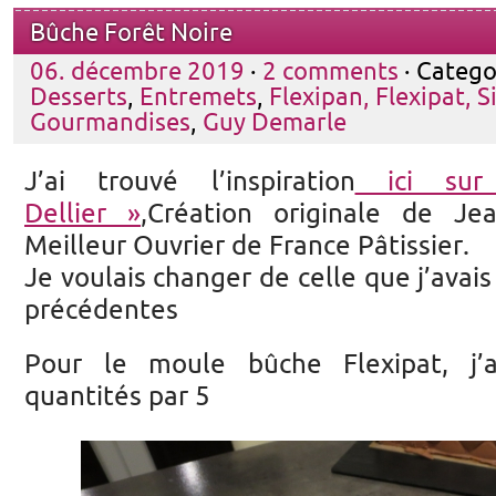
Bûche Forêt Noire
06. décembre 2019
·
2 comments
· Catego
Desserts
,
Entremets
,
Flexipan, Flexipat, S
Gourmandises
,
Guy Demarle
J’ai trouvé l’inspiration
ici sur
Dellier »
,Création originale de Jea
Meilleur Ouvrier de France Pâtissier.
Je voulais changer de celle que j’avais
précédentes
Pour le moule bûche Flexipat, j’a
quantités par 5