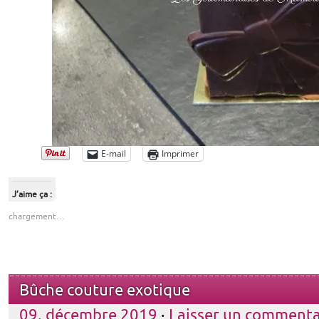
E-mail
Imprimer
J’aime ça :
chargement…
Bûche couture exotique
09. décembre 2019
·
Laisser un commenta