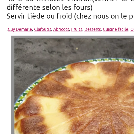
différente selon les fours)
Servir tiède ou froid (chez nous on le p
,
Guy Demarle
,
Clafoutis
,
Abricots
,
Fruits
,
Desserts
,
Cuisine facile
,
O