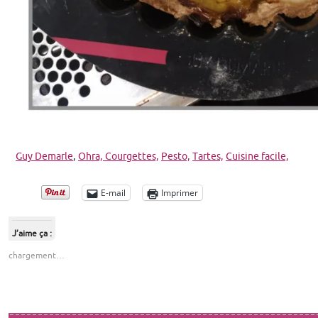
Guy Demarle
,
Ohra,
Courgettes,
Pesto,
Tartes,
Cuisine facile,
E-mail
Imprimer
J’aime ça :
chargement…