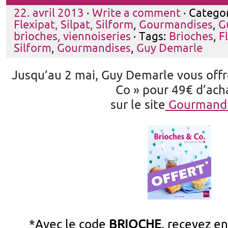
22. avril 2013
·
Write a comment
· Catego
Flexipat, Silpat, Silform
,
Gourmandises
,
G
brioches, viennoiseries
· Tags:
Brioches
,
F
Silform
,
Gourmandises
,
Guy Demarle
Jusqu’au 2 mai, Guy Demarle vous offre
Co » pour 49€ d’ach
sur le site
Gourmandi
*Avec le code
BRIOCHE
, recevez en