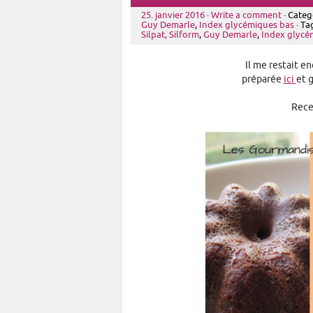
25. janvier 2016
·
Write a comment
· Categ
Guy Demarle
,
Index glycémiques bas
· Ta
Silpat, Silform
,
Guy Demarle
,
Index glycé
Il me restait 
préparée
ici
et 
Recet