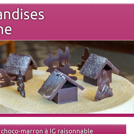
andises
ne
s choco-marron à IG raisonnable