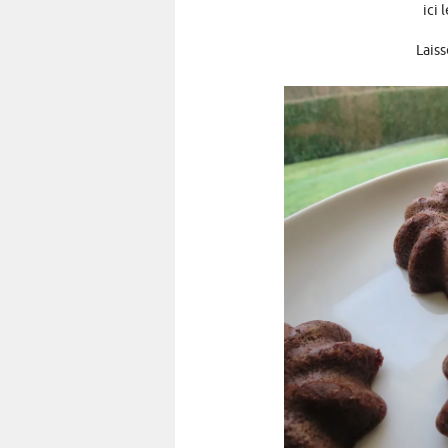
ici 
Laiss