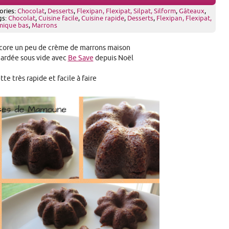
ories:
Chocolat
,
Desserts
,
Flexipan, Flexipat, Silpat, Silform
,
Gâteaux
,
gs:
Chocolat
,
Cuisine facile
,
Cuisine rapide
,
Desserts
,
Flexipan, Flexipat,
mique bas
,
Marrons
encore un peu de crème de marrons maison
gardée sous vide avec
Be Save
depuis Noël
te très rapide et facile à faire