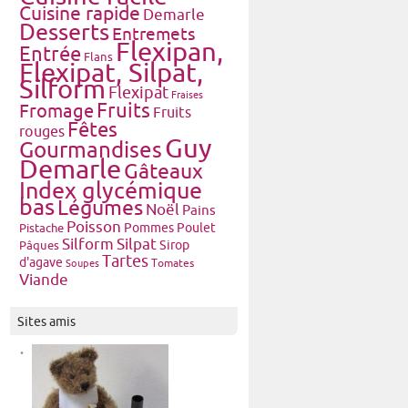
Cuisine rapide
Demarle
Desserts
Entremets
Flexipan,
Entrée
Flans
Flexipat, Silpat,
Silform
Flexipat
Fraises
Fruits
Fromage
Fruits
Fêtes
rouges
Guy
Gourmandises
Demarle
Gâteaux
Index glycémique
bas
Légumes
Noël
Pains
Poisson
Pommes
Poulet
Pistache
Silform
Silpat
Pâques
Sirop
Tartes
d'agave
Tomates
Soupes
Viande
Sites amis