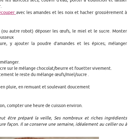
 les abricots secs, couvrir d’eau, porter à ébullition et laisser
r.
découper
avec les amandes et les noix et hacher grossièrement à
(ou autre robot) déposer les œufs, le miel et le sucre. Monter
ousseux
vure, y ajouter la poudre d’amandes et les épices; mélanger
t mélanger.
re sur le mélange chocolat/beurre et fouetter vivement.
tement le reste du mélange œufs/miel/sucre .
es en pluie, en remuant et soulevant doucement
sson, compter une heure de cuisson environ.
eut être préparé la veille, Ses nombreux et riches ingrédients
re façon. Il se conserve une semaine, idéalement au cellier ou à