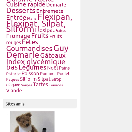
Cuisine rapide
Demarle
Desserts
Entremets
Flexipan,
Entrée
Flans
Flexipat, Silpat,
Silform
Flexipat
Fraises
Fruits
Fromage
Fruits
Fêtes
rouges
Guy
Gourmandises
Demarle
Gâteaux
Index glycémique
bas
Légumes
Noël
Pains
Poisson
Pommes
Poulet
Pistache
Silform
Silpat
Pâques
Sirop
Tartes
d'agave
Tomates
Soupes
Viande
Sites amis