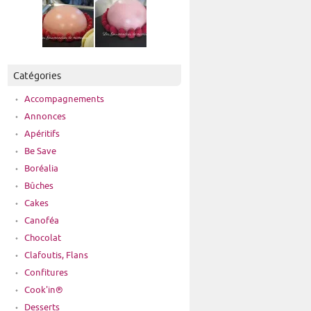
Catégories
Accompagnements
Annonces
Apéritifs
Be Save
Boréalia
Bûches
Cakes
Canoféa
Chocolat
Clafoutis, Flans
Confitures
Cook'in®
Desserts