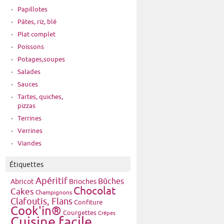
Papillotes
Pâtes, riz, blé
Plat complet
Poissons
Potages,soupes
Salades
Sauces
Tartes, quiches,
pizzas
Terrines
Verrines
Viandes
Étiquettes
Apéritif
Bûches
Brioches
Abricot
Chocolat
Cakes
Champignons
Clafoutis, Flans
Confiture
Cook'in®
Courgettes
Crêpes
Cuisine facile