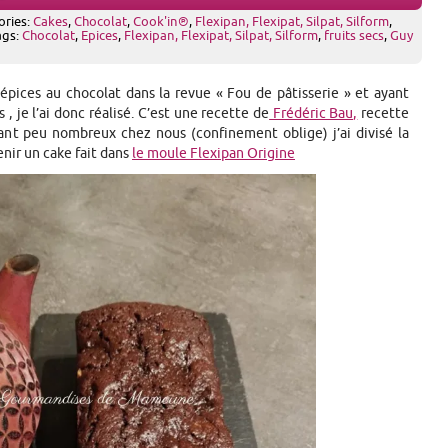
ories:
Cakes
,
Chocolat
,
Cook'in®
,
Flexipan, Flexipat, Silpat, Silform
,
ags:
Chocolat
,
Epices
,
Flexipan, Flexipat, Silpat, Silform
,
fruits secs
,
Guy
’épices au chocolat dans la revue « Fou de pâtisserie » et ayant
, je l’ai donc réalisé. C’est une recette de
Frédéric Bau,
recette
étant peu nombreux chez nous (confinement oblige) j’ai divisé la
enir un cake fait dans
le moule Flexipan Origine