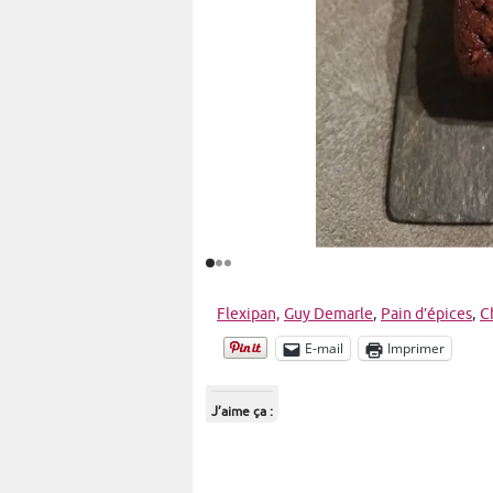
Flexipan,
Guy Demarle
,
Pain d’épices
,
C
E-mail
Imprimer
J’aime ça :