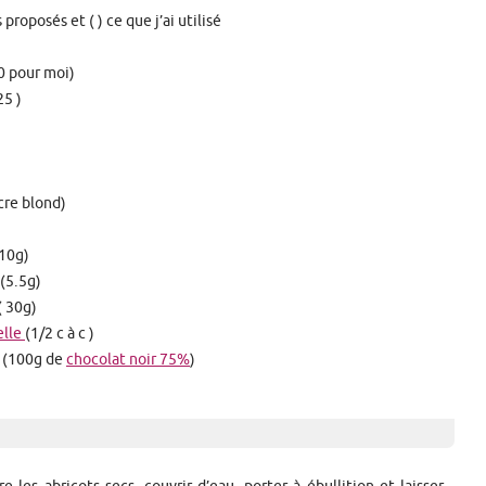
proposés et ( ) ce que j’ai utilisé
0 pour moi)
25 )
cre blond)
 10g)
(5.5g)
( 30g)
elle
(1/2 c à c )
% (100g de
chocolat noir 75%
)