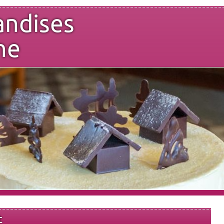
andises
ne
t