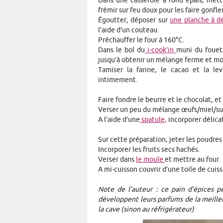
Dans une casserole à fond épais, mettre
frémir sur feu doux pour les faire gonfle
Égoutter, déposer sur
une planche à 
l’aide d’un couteau.
Préchauffer le four à 160°C.
Dans le bol du
i-cook’in
muni du fouet 
jusqu’à obtenir un mélange ferme et m
Tamiser la farine, le cacao et la le
intimement.
Faire fondre le beurre et le chocolat, e
Verser un peu du mélange œufs/miel/suc
A l’aide d’une
spatule,
incorporer délica
Sur cette préparation, jeter les poudr
Incorporer les fruits secs hachés.
Verser dans
le moule
et mettre au four.
A mi-cuisson couvrir d’une toile de cui
Note de l’auteur : ce pain d’épices p
développent leurs parfums de la meilleu
la cave (sinon au réfrigérateur)