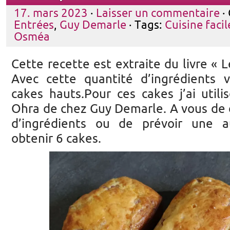
17. mars 2023
·
Laisser un commentaire
·
Entrées
,
Guy Demarle
· Tags:
Cuisine facil
Osméa
Cette recette est extraite du livre « 
Avec cette quantité d’ingrédients 
cakes hauts.Pour ces cakes j’ai util
Ohra de chez Guy Demarle. A vous de 
d’ingrédients ou de prévoir une a
obtenir 6 cakes.