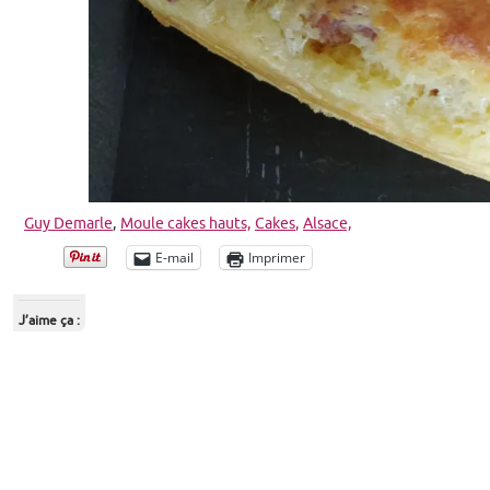
Guy Demarle
,
Moule cakes hauts,
Ca
kes
,
Alsace,
E-mail
Imprimer
J’aime ça :