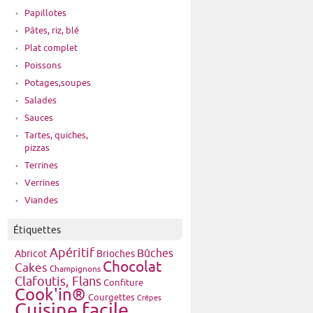
Papillotes
Pâtes, riz, blé
Plat complet
Poissons
Potages,soupes
Salades
Sauces
Tartes, quiches,
pizzas
Terrines
Verrines
Viandes
Étiquettes
Apéritif
Bûches
Brioches
Abricot
Chocolat
Cakes
Champignons
Clafoutis, Flans
Confiture
Cook'in®
Courgettes
Crêpes
Cuisine facile