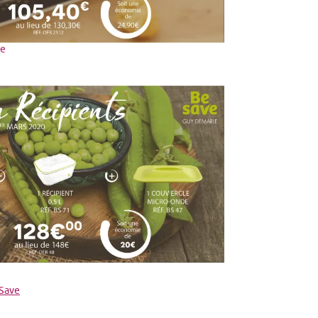
le
Save