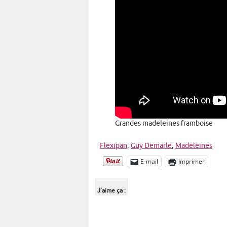
Grandes madeleines framboise
Flexipan
,
Guy Demarle
,
Madeleines
E-mail
Imprimer
J’aime ça :