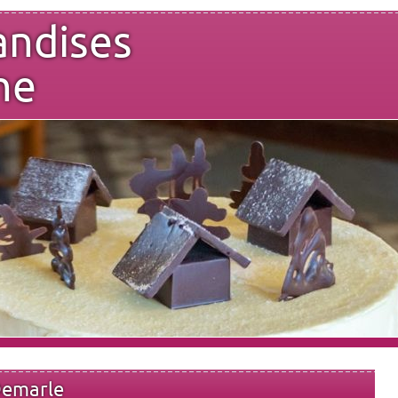
andises
ne
Demarle