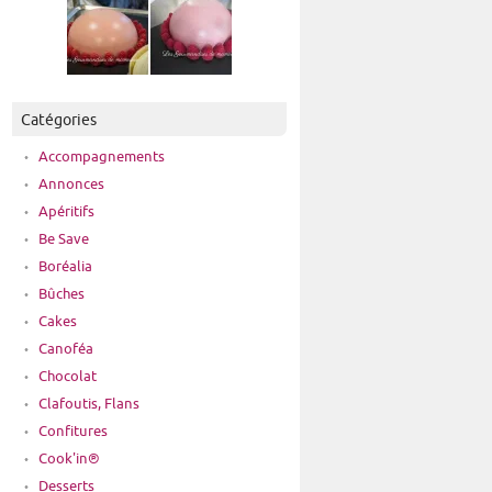
Catégories
Accompagnements
Annonces
Apéritifs
Be Save
Boréalia
Bûches
Cakes
Canoféa
Chocolat
Clafoutis, Flans
Confitures
Cook'in®
Desserts