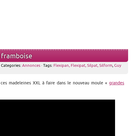
 framboise
· Categories:
Annonces
· Tags:
Flexipan, Flexipat, Silpat, Silform
,
Guy
e ces madeleines XXL à faire dans le nouveau moule «
grandes