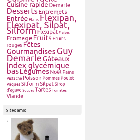
Cuisine rapide
Demarle
Desserts
Entremets
Flexipan,
Entrée
Flans
Flexipat, Silpat,
Silform
Flexipat
Fraises
Fruits
Fromage
Fruits
Fêtes
rouges
Guy
Gourmandises
Demarle
Gâteaux
Index glycémique
bas
Légumes
Noël
Pains
Poisson
Pommes
Poulet
Pistache
Silform
Silpat
Pâques
Sirop
Tartes
d'agave
Tomates
Soupes
Viande
Sites amis