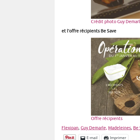
Crédit photo Guy Demar
et l’offre récipients Be Save
Offre récipients
Flexipan
,
Guy Demarle,
Madeleines
,
Be 
E-mail
Imprimer