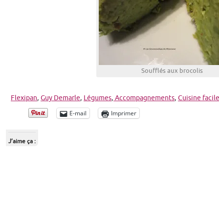
Soufflés aux brocolis
Flexipan
,
Guy Demarle
,
Légumes
,
Accompagnements
,
Cuisine facil
E-mail
Imprimer
J’aime ça :