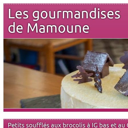
Les gourmandises
de Mamoune
Petits soufflés aux brocolis à IG bas et a