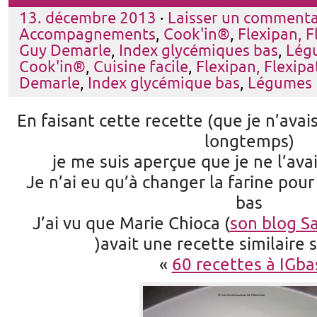
13. décembre 2013
·
Laisser un commenta
Accompagnements
,
Cook'in®
,
Flexipan, F
Guy Demarle
,
Index glycémiques bas
,
Lég
Cook'in®
,
Cuisine facile
,
Flexipan, Flexipat
Demarle
,
Index glycémique bas
,
Légumes
En faisant cette recette (que je n’avais
longtemps)
je me suis aperçue que je ne l’ava
Je n’ai eu qu’à changer la farine pour 
bas
J’ai vu que Marie Chioca (
son blog S
)avait une recette similaire s
«
60 recettes à IGba