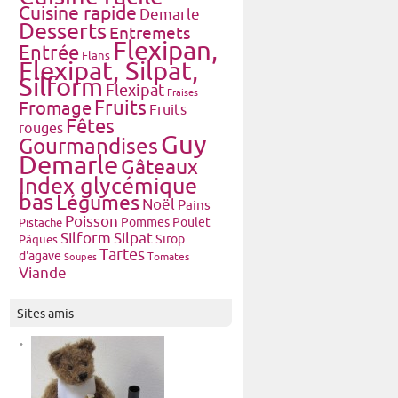
Cuisine rapide
Demarle
Desserts
Entremets
Flexipan,
Entrée
Flans
Flexipat, Silpat,
Silform
Flexipat
Fraises
Fruits
Fromage
Fruits
Fêtes
rouges
Guy
Gourmandises
Demarle
Gâteaux
Index glycémique
bas
Légumes
Noël
Pains
Poisson
Pommes
Poulet
Pistache
Silform
Silpat
Pâques
Sirop
Tartes
d'agave
Tomates
Soupes
Viande
Sites amis