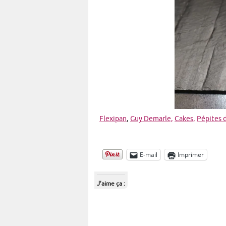
Flexipan
,
Guy Demarle,
Cakes,
Pépites 
E-mail
Imprimer
J’aime ça :