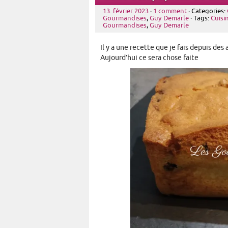
13. février 2023
·
1 comment
· Categories:
Gourmandises
,
Guy Demarle
· Tags:
Cuisin
Gourmandises
,
Guy Demarle
Il y a une recette que je fais depuis des 
Aujourd’hui ce sera chose faite