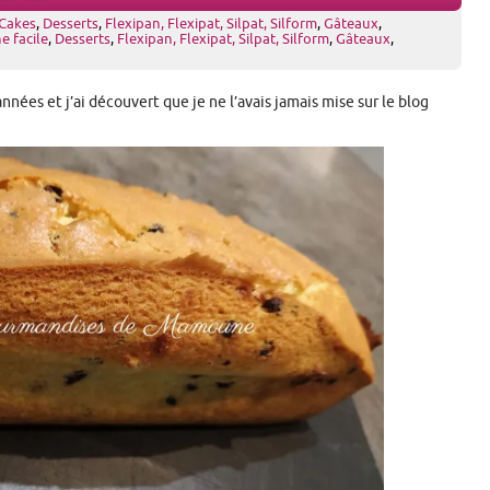
Cakes
,
Desserts
,
Flexipan, Flexipat, Silpat, Silform
,
Gâteaux
,
e facile
,
Desserts
,
Flexipan, Flexipat, Silpat, Silform
,
Gâteaux
,
années et j’ai découvert que je ne l’avais jamais mise sur le blog