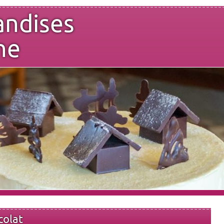
andises
ne
colat