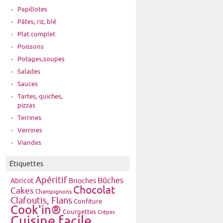
Papillotes
Pâtes, riz, blé
Plat complet
Poissons
Potages,soupes
Salades
Sauces
Tartes, quiches,
pizzas
Terrines
Verrines
Viandes
Étiquettes
Apéritif
Bûches
Brioches
Abricot
Chocolat
Cakes
Champignons
Clafoutis, Flans
Confiture
Cook'in®
Courgettes
Crêpes
Cuisine facile