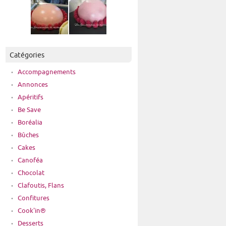
Catégories
Accompagnements
Annonces
Apéritifs
Be Save
Boréalia
Bûches
Cakes
Canoféa
Chocolat
Clafoutis, Flans
Confitures
Cook'in®
Desserts