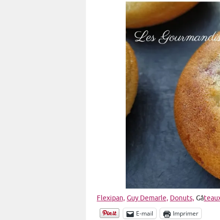
Flexipan,
Guy Demarle,
Donuts,
Gâ
teau
E-mail
Imprimer