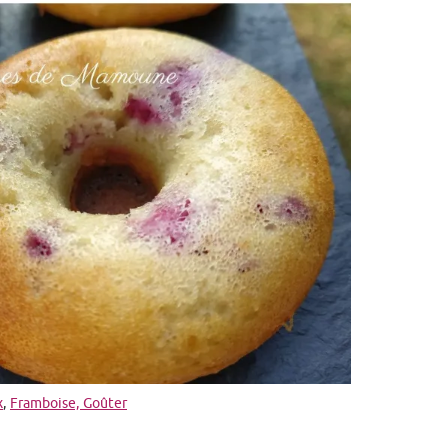
x
,
Framboise,
Goûter