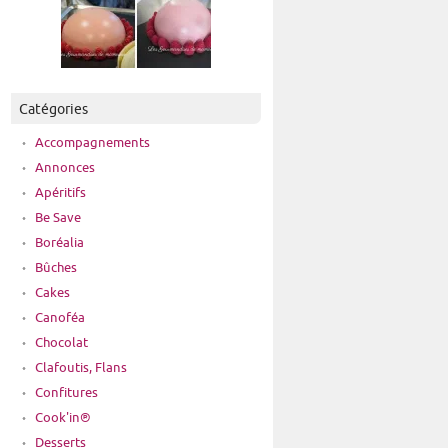
Catégories
Accompagnements
Annonces
Apéritifs
Be Save
Boréalia
Bûches
Cakes
Canoféa
Chocolat
Clafoutis, Flans
Confitures
Cook'in®
Desserts