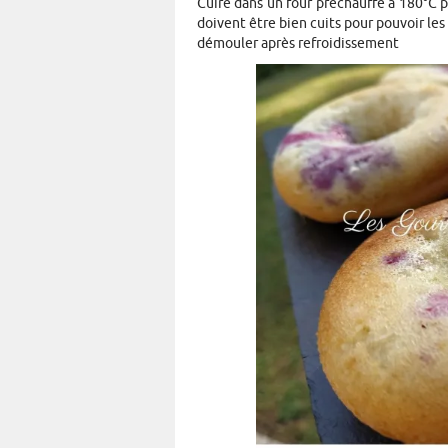
Cuire dans un four préchauffé à 180°C p
doivent être bien cuits pour pouvoir le
démouler après refroidissement