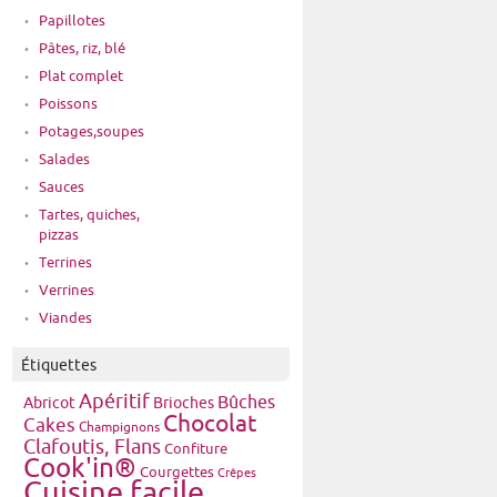
Papillotes
Pâtes, riz, blé
Plat complet
Poissons
Potages,soupes
Salades
Sauces
Tartes, quiches,
pizzas
Terrines
Verrines
Viandes
Étiquettes
Apéritif
Bûches
Brioches
Abricot
Chocolat
Cakes
Champignons
Clafoutis, Flans
Confiture
Cook'in®
Courgettes
Crêpes
Cuisine facile