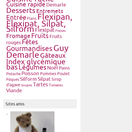
Cuisine rapide
Demarle
Desserts
Entremets
Flexipan,
Entrée
Flans
Flexipat, Silpat,
Silform
Flexipat
Fraises
Fruits
Fromage
Fruits
Fêtes
rouges
Guy
Gourmandises
Demarle
Gâteaux
Index glycémique
bas
Légumes
Noël
Pains
Poisson
Pommes
Poulet
Pistache
Silform
Silpat
Pâques
Sirop
Tartes
d'agave
Tomates
Soupes
Viande
Sites amis