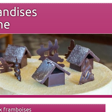
andises
ne
ux framboises