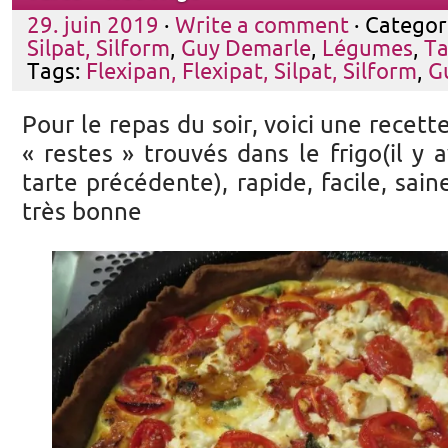
29. juin 2019
·
Write a comment
· Categor
Silpat, Silform
,
Guy Demarle
,
Légumes
,
Ta
Tags:
Flexipan, Flexipat, Silpat, Silform
,
G
Pour le repas du soir, voici une recet
« restes » trouvés dans le frigo(il y 
tarte précédente), rapide, facile, sain
très bonne