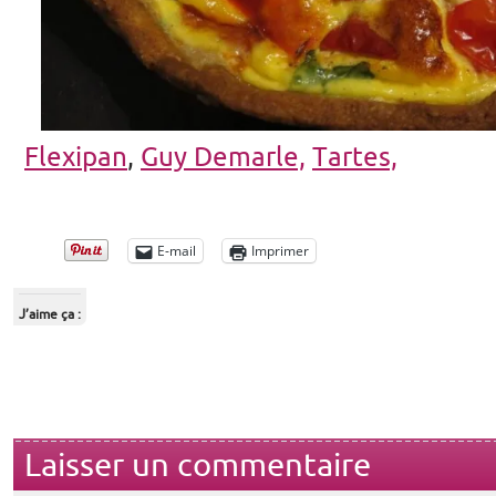
Flexipan
,
Guy Demarle,
Tartes,
E-mail
Imprimer
J’aime ça :
Laisser un commentaire