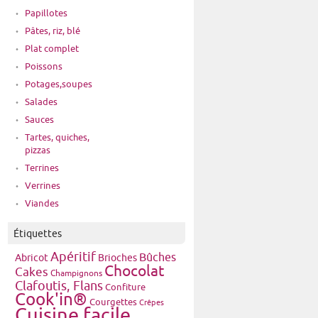
Papillotes
Pâtes, riz, blé
Plat complet
Poissons
Potages,soupes
Salades
Sauces
Tartes, quiches,
pizzas
Terrines
Verrines
Viandes
Étiquettes
Apéritif
Bûches
Brioches
Abricot
Chocolat
Cakes
Champignons
Clafoutis, Flans
Confiture
Cook'in®
Courgettes
Crêpes
Cuisine facile