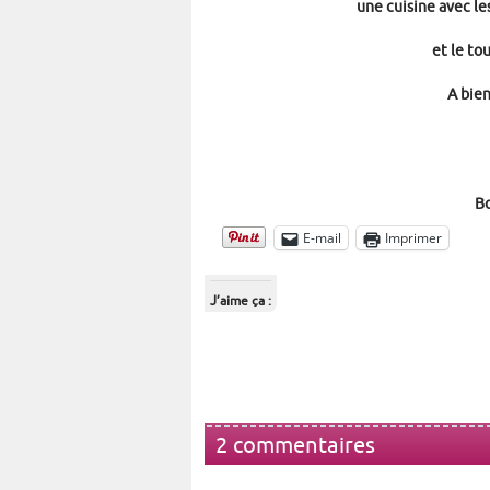
une cuisine avec le
et le to
A bien
Bo
E-mail
Imprimer
J’aime ça :
2 commentaires