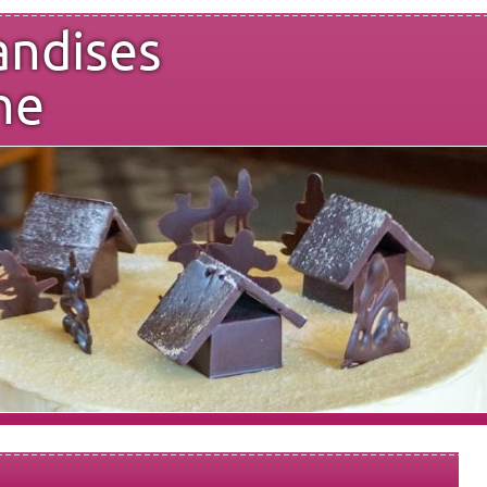
andises
ne