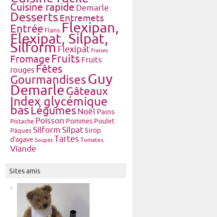
Cuisine rapide
Demarle
Desserts
Entremets
Flexipan,
Entrée
Flans
Flexipat, Silpat,
Silform
Flexipat
Fraises
Fruits
Fromage
Fruits
Fêtes
rouges
Guy
Gourmandises
Demarle
Gâteaux
Index glycémique
bas
Légumes
Noël
Pains
Poisson
Pommes
Poulet
Pistache
Silform
Silpat
Pâques
Sirop
Tartes
d'agave
Tomates
Soupes
Viande
Sites amis