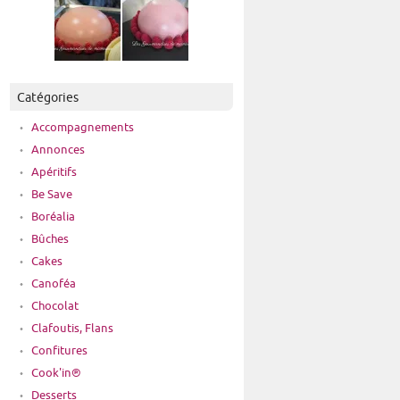
Catégories
Accompagnements
Annonces
Apéritifs
Be Save
Boréalia
Bûches
Cakes
Canoféa
Chocolat
Clafoutis, Flans
Confitures
Cook'in®
Desserts