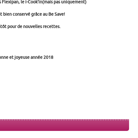
s Flexipan, le i-Cook’in(mais pas uniquement)
ut bien conservé grâce au Be Save!
tôt pour de nouvelles recettes.
nne et joyeuse année 2018