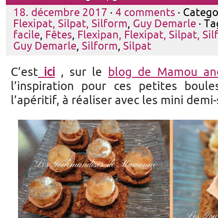
18. décembre 2017
·
4 comments
· Catego
Flexipat, Silpat, Silform
,
Guy Demarle
· Ta
facile
,
Fêtes
,
Flexipan, Flexipat, Silpat, Si
Guy Demarle
,
Silform
,
Silpat
C’est
ici
, sur le
blog de Mamou an
l’inspiration pour ces petites boul
l’apéritif, à réaliser avec les mini dem