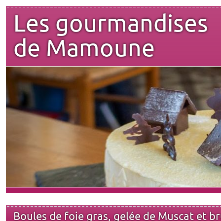
Les gourmandises
de Mamoune
Boules de foie gras, gelée de Muscat et b