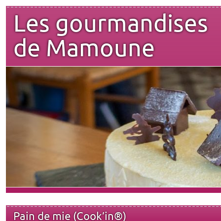
Les gourmandises
de Mamoune
Pain de mie (Cook’in®)