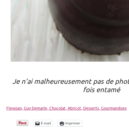
Je n’ai malheureusement pas de phot
fois entamé
Flexipan, Guy Demarle,
Chocolat, A
bricot,
Desserts,
Gourmandises
E-mail
Imprimer