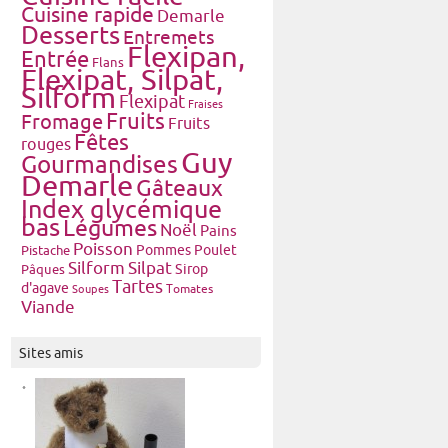
Cuisine rapide
Demarle
Desserts
Entremets
Flexipan,
Entrée
Flans
Flexipat, Silpat,
Silform
Flexipat
Fraises
Fruits
Fromage
Fruits
Fêtes
rouges
Guy
Gourmandises
Demarle
Gâteaux
Index glycémique
bas
Légumes
Noël
Pains
Poisson
Pommes
Poulet
Pistache
Silform
Silpat
Pâques
Sirop
Tartes
d'agave
Tomates
Soupes
Viande
Sites amis