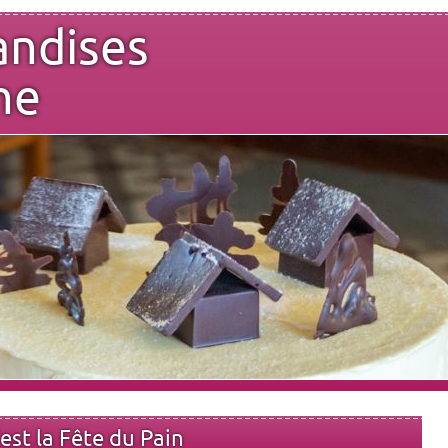
andises
ne
est la Fête du Pain