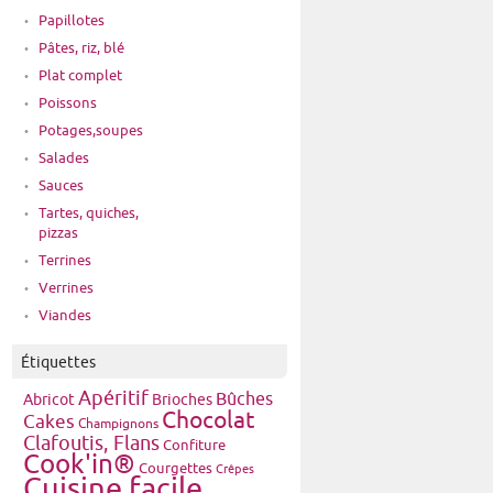
Papillotes
Pâtes, riz, blé
Plat complet
Poissons
Potages,soupes
Salades
Sauces
Tartes, quiches,
pizzas
Terrines
Verrines
Viandes
Étiquettes
Apéritif
Bûches
Brioches
Abricot
Chocolat
Cakes
Champignons
Clafoutis, Flans
Confiture
Cook'in®
Courgettes
Crêpes
Cuisine facile