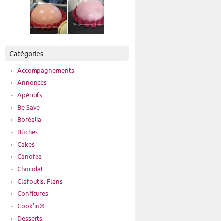
Catégories
Accompagnements
Annonces
Apéritifs
Be Save
Boréalia
Bûches
Cakes
Canoféa
Chocolat
Clafoutis, Flans
Confitures
Cook'in®
Desserts