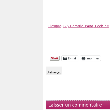
Flexipan, Guy Demarle,
Pains,
Cook’in®
E-mail
Imprimer
J’aime ça :
Laisser un commentaire