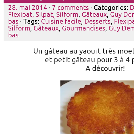
28. mai 2014
·
7 comments
· Categories:
D
Flexipat, Silpat, Silform
,
Gâteaux
,
Guy De
bas
· Tags:
Cuisine facile
,
Desserts
,
Flexipa
Silform
,
Gâteaux
,
Gourmandises
,
Guy Dem
bas
Un gâteau au yaourt très moell
et petit gâteau pour 3 à 4
A découvrir!