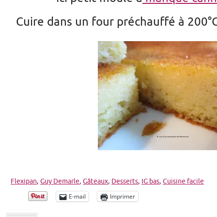
Cuire dans un four préchauffé à 200°
Flexipan
,
Guy Demarle
,
Gâteaux
,
Desserts
,
IG bas
,
Cuisine facile
E-mail
Imprimer