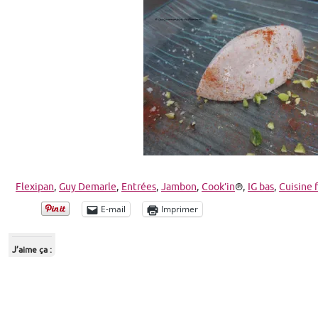
Flexipan
,
Guy Demarle
,
Entrées
,
Jambon
,
Cook’in
®,
IG bas
,
Cuisine f
E-mail
Imprimer
J’aime ça :