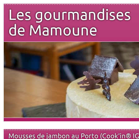
Les gourmandises
de Mamoune
Mousses de jambon au Porto (Cook’in® IG