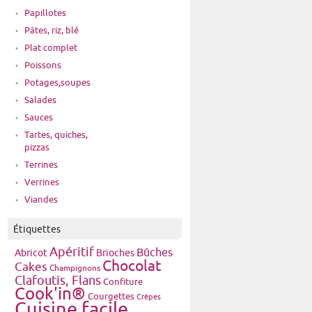
Papillotes
Pâtes, riz, blé
Plat complet
Poissons
Potages,soupes
Salades
Sauces
Tartes, quiches,
pizzas
Terrines
Verrines
Viandes
Étiquettes
Apéritif
Bûches
Brioches
Abricot
Chocolat
Cakes
Champignons
Clafoutis, Flans
Confiture
Cook'in®
Courgettes
Crêpes
Cuisine facile