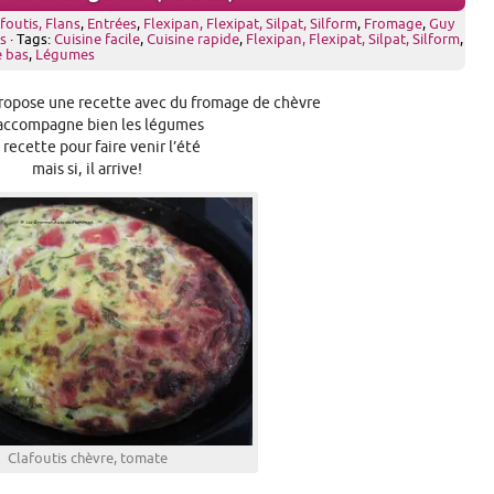
foutis, Flans
,
Entrées
,
Flexipan, Flexipat, Silpat, Silform
,
Fromage
,
Guy
s
· Tags:
Cuisine facile
,
Cuisine rapide
,
Flexipan, Flexipat, Silpat, Silform
,
 bas
,
Légumes
propose une recette avec du fromage de chèvre
 accompagne bien les légumes
 recette pour faire venir l’été
mais si, il arrive!
Clafoutis chèvre, tomate