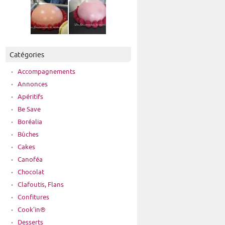
Catégories
Accompagnements
Annonces
Apéritifs
Be Save
Boréalia
Bûches
Cakes
Canoféa
Chocolat
Clafoutis, Flans
Confitures
Cook'in®
Desserts