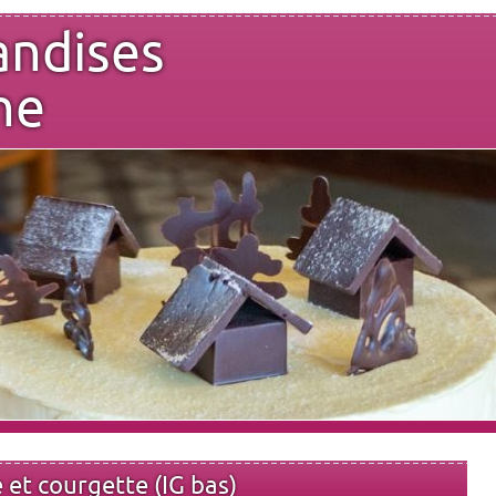
andises
ne
 et courgette (IG bas)