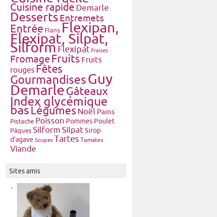
Cuisine rapide
Demarle
Desserts
Entremets
Flexipan,
Entrée
Flans
Flexipat, Silpat,
Silform
Flexipat
Fraises
Fruits
Fromage
Fruits
Fêtes
rouges
Guy
Gourmandises
Demarle
Gâteaux
Index glycémique
bas
Légumes
Noël
Pains
Poisson
Pommes
Poulet
Pistache
Silform
Silpat
Pâques
Sirop
Tartes
d'agave
Tomates
Soupes
Viande
Sites amis