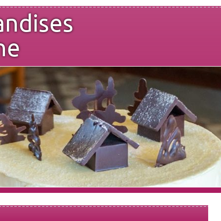
andises
ne