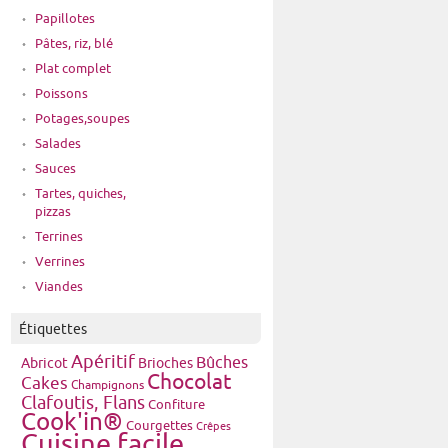
Papillotes
Pâtes, riz, blé
Plat complet
Poissons
Potages,soupes
Salades
Sauces
Tartes, quiches,
pizzas
Terrines
Verrines
Viandes
Étiquettes
Apéritif
Bûches
Brioches
Abricot
Chocolat
Cakes
Champignons
Clafoutis, Flans
Confiture
Cook'in®
Courgettes
Crêpes
Cuisine facile