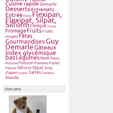
Cuisine rapide
Demarle
Desserts
Entremets
Flexipan,
Entrée
Flans
Flexipat, Silpat,
Silform
Flexipat
Fraises
Fruits
Fromage
Fruits
Fêtes
rouges
Guy
Gourmandises
Demarle
Gâteaux
Index glycémique
bas
Légumes
Noël
Pains
Poisson
Pommes
Poulet
Pistache
Silform
Silpat
Pâques
Sirop
Tartes
d'agave
Tomates
Soupes
Viande
Sites amis