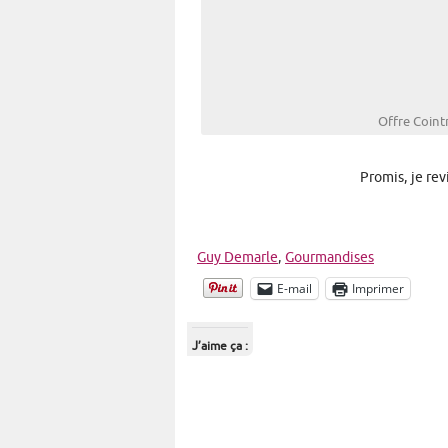
Offre Coint
Promis, je rev
Guy Demarle
,
Gourmandises
E-mail
Imprimer
J’aime ça :