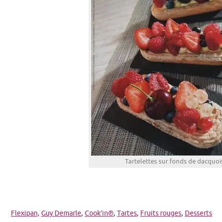
Tartelettes sur fonds de dacquoi
Flexipan,
Guy Demarle
,
Cook’in®
,
Tartes
,
Fruits rouges
,
Desserts