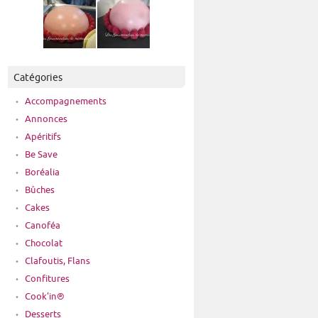
Catégories
Accompagnements
Annonces
Apéritifs
Be Save
Boréalia
Bûches
Cakes
Canoféa
Chocolat
Clafoutis, Flans
Confitures
Cook'in®
Desserts