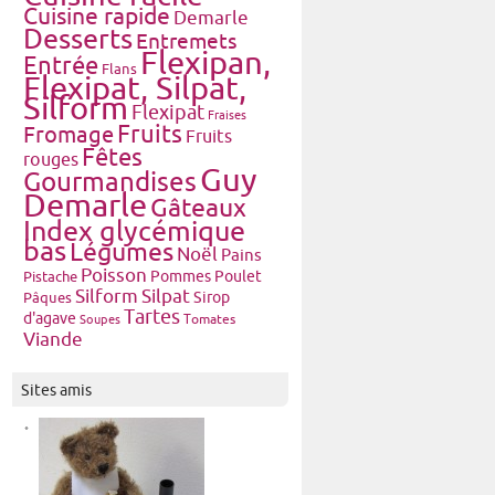
Cuisine rapide
Demarle
Desserts
Entremets
Flexipan,
Entrée
Flans
Flexipat, Silpat,
Silform
Flexipat
Fraises
Fruits
Fromage
Fruits
Fêtes
rouges
Guy
Gourmandises
Demarle
Gâteaux
Index glycémique
bas
Légumes
Noël
Pains
Poisson
Pommes
Poulet
Pistache
Silform
Silpat
Pâques
Sirop
Tartes
d'agave
Tomates
Soupes
Viande
Sites amis