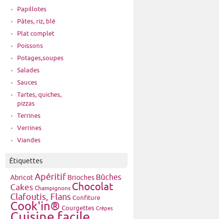
Papillotes
Pâtes, riz, blé
Plat complet
Poissons
Potages,soupes
Salades
Sauces
Tartes, quiches,
pizzas
Terrines
Verrines
Viandes
Étiquettes
Apéritif
Bûches
Brioches
Abricot
Chocolat
Cakes
Champignons
Clafoutis, Flans
Confiture
Cook'in®
Courgettes
Crêpes
Cuisine facile