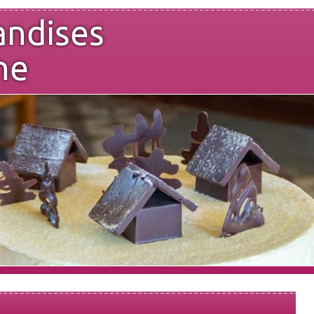
andises
ne