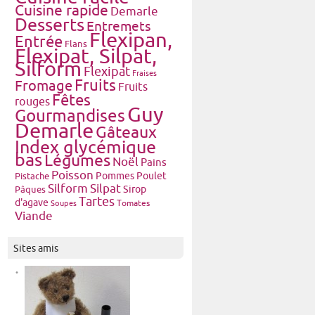
Cuisine rapide
Demarle
Desserts
Entremets
Flexipan,
Entrée
Flans
Flexipat, Silpat,
Silform
Flexipat
Fraises
Fruits
Fromage
Fruits
Fêtes
rouges
Guy
Gourmandises
Demarle
Gâteaux
Index glycémique
bas
Légumes
Noël
Pains
Poisson
Pommes
Poulet
Pistache
Silform
Silpat
Pâques
Sirop
Tartes
d'agave
Tomates
Soupes
Viande
Sites amis