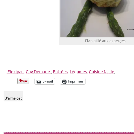
Flan aillé aux asperges
Flexipan
,
Guy Demarle
,
Entrées
,
Légumes
,
Cuisine facile
,
E-mail
Imprimer
J’aime ça :