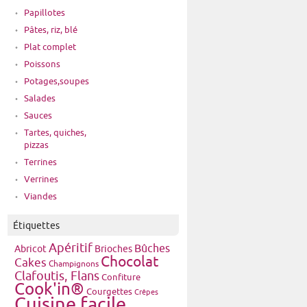
Papillotes
Pâtes, riz, blé
Plat complet
Poissons
Potages,soupes
Salades
Sauces
Tartes, quiches,
pizzas
Terrines
Verrines
Viandes
Étiquettes
Apéritif
Bûches
Brioches
Abricot
Chocolat
Cakes
Champignons
Clafoutis, Flans
Confiture
Cook'in®
Courgettes
Crêpes
Cuisine facile