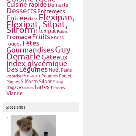
Cuisine rapide
Demarle
Desserts
Entremets
Flexipan,
Entrée
Flans
Flexipat, Silpat,
Silform
Flexipat
Fraises
Fruits
Fromage
Fruits
Fêtes
rouges
Guy
Gourmandises
Demarle
Gâteaux
Index glycémique
bas
Légumes
Noël
Pains
Poisson
Pommes
Poulet
Pistache
Silform
Silpat
Pâques
Sirop
Tartes
d'agave
Tomates
Soupes
Viande
Sites amis