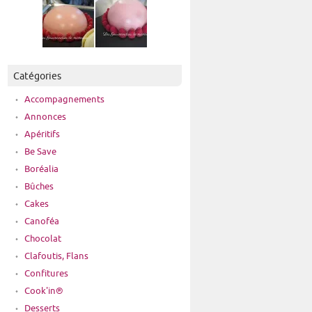
Catégories
Accompagnements
Annonces
Apéritifs
Be Save
Boréalia
Bûches
Cakes
Canoféa
Chocolat
Clafoutis, Flans
Confitures
Cook'in®
Desserts