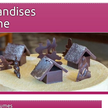
andises
ne
gumes