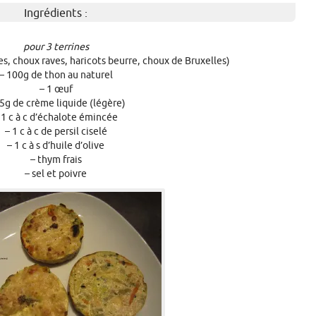
Ingrédients :
pour 3 terrines
s, choux raves, haricots beurre, choux de Bruxelles)
– 100g de thon au naturel
– 1 œuf
5g de crème liquide (légère)
 1 c à c d’échalote émincée
– 1 c à c de persil ciselé
– 1 c à s d’huile d’olive
– thym frais
– sel et poivre