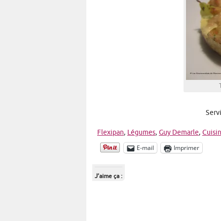
Serv
Flexipan
,
Légumes
,
Guy Demarle
,
Cuisin
E-mail
Imprimer
J’aime ça :