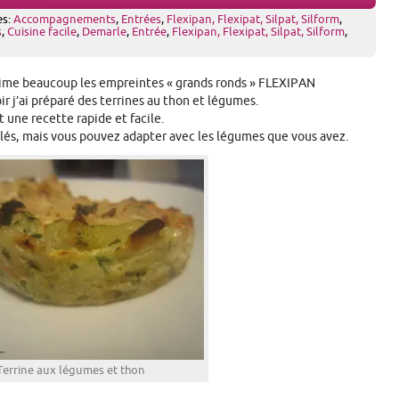
es:
Accompagnements
,
Entrées
,
Flexipan, Flexipat, Silpat, Silform
,
s
,
Cuisine facile
,
Demarle
,
Entrée
,
Flexipan, Flexipat, Silpat, Silform
,
aime beaucoup les empreintes « grands ronds » FLEXIPAN
oir j’ai préparé des terrines au thon et légumes.
t une recette rapide et facile.
gelés, mais vous pouvez adapter avec les légumes que vous avez.
Terrine aux légumes et thon