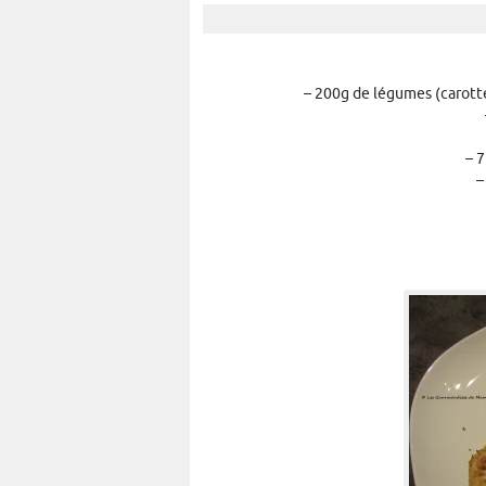
– 200g de légumes (carotte
– 7
–